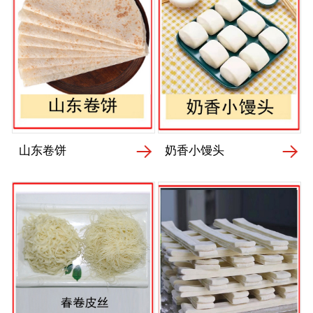
山东卷饼
奶香小馒头