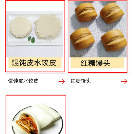
馄饨皮水饺皮
红糖馒头