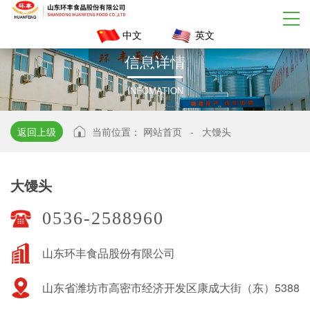
中文
英文
信
息
详
情
INFOMATION
返回上级
当前位置：
网站首页
-
大馒头
大馒头
0536-2588960
山东环丰食品股份有限公司
山东省潍坊市高密市经济开发区康成大街（东）5388