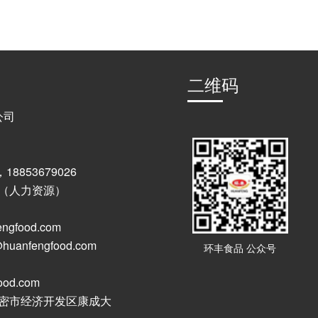
食品车间
环丰食品
新三板