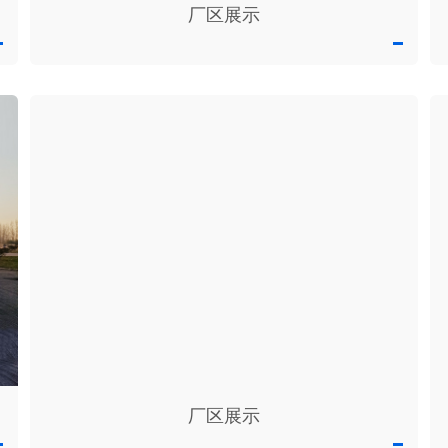
厂区展示
厂区展示