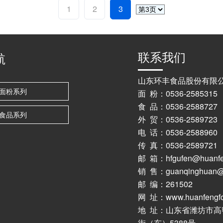
1
2
3
联系我们
航
山东环丰食品股份有限
面粉系列
面 粉：0536-2585315
食 品：0536-2588727
食品系列
外 贸：0536-2589723 
电 话：0536-25889
传 真：0536-2589721
邮 箱：hfgufen@huanfe
销 售：guanqinghuan@h
邮 编：261502
网 址：www.huanfengfo
地 址：山东省潍坊市
街（东）5388号