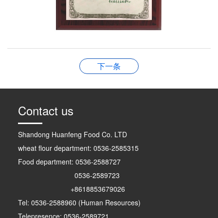
下一条
Contact us
Shandong Huanfeng Food Co. LTD
wheat flour department: 0536-2585315
Food department: 0536-2588727
0536-2589723
+8618853679026
Tel: 0536-2588960 (Human Resources)
Telepresence: 0536-2589721